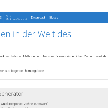
MBS
S
Download
Glossar
Multibank Standard
en in der Welt des
ditinstituten an Methoden und Normen für einen einheitlichen Zahlungsverkehr 
ich u.a. folgende Themengebiete:
enerator
 Quick Response, „schnelle Antwort“,