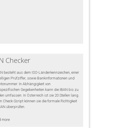
N Checker
AN besteht aus dem ISO-Länderkennzeichen, einer
elligen Prüfziffer, sowie Bankinformationen und
ntonummer. In Abhängigkeit von
spezifischen Gegebenheiten kann die IBAN bis zu
len umfassen. In Österreich ist sie 20 Stellen lang.
m Check-Script können sie die formale Richtigkeit
IBAN überprüfen.
d more