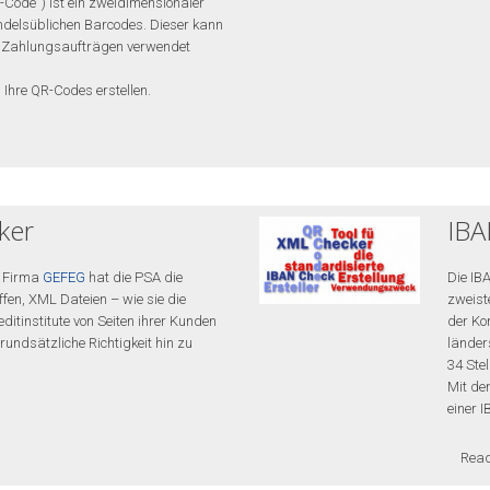
-Code“) ist ein zweidimensionaler
ndelsüblichen Barcodes. Dieser kann
on Zahlungsaufträgen verwendet
l Ihre QR-Codes erstellen.
ker
IBA
 Firma
GEFEG
hat die PSA die
Die IB
fen, XML Dateien – wie sie die
zweist
editinstitute von Seiten ihrer Kunden
der Ko
grundsätzliche Richtigkeit hin zu
länder
34 Stel
Mit de
einer 
Rea