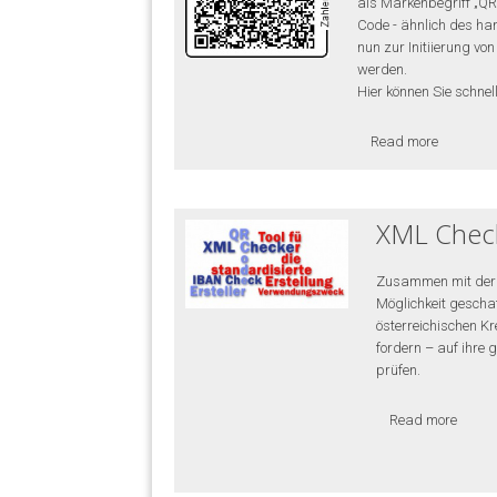
als Markenbegriff „QR
Code - ähnlich des ha
nun zur Initiierung v
werden.
Hier können Sie schnel
Read more
XML Chec
Zusammen mit der
Möglichkeit geschaf
österreichischen Kr
fordern – auf ihre 
prüfen.
Read more