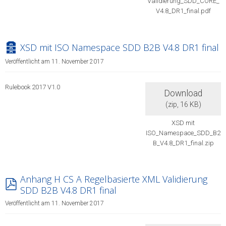
Validierung_SDD_CORE_
V4.8_DR1_final.pdf
archive
XSD mit ISO Namespace SDD B2B V4.8 DR1 final
Veröffentlicht am 11. November 2017
Rulebook 2017 V1.0
Download
(
zip,
16 KB
)
XSD mit
ISO_Namespace_SDD_B2
B_V4.8_DR1_final.zip
Anhang H CS A Regelbasierte XML Validierung
pdf
SDD B2B V4.8 DR1 final
Veröffentlicht am 11. November 2017