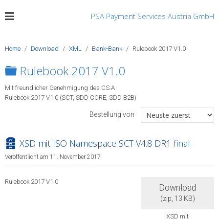
PSA Payment Services Austria GmbH
Home
Download
XML
Bank-Bank
Rulebook 2017 V1.0
Ordner
Rulebook 2017 V1.0
Mit freundlicher Genehmigung des CS.A
Rulebook 2017 V1.0 (SCT, SDD CORE, SDD B2B)
Bestellung von
archive
XSD mit ISO Namespace SCT V4.8 DR1 final
Veröffentlicht am 11. November 2017
Rulebook 2017 V1.0
Download
(
zip,
13 KB
)
XSD mit