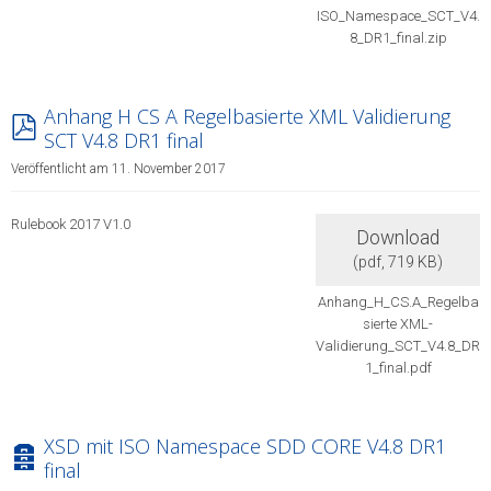
ISO_Namespace_SCT_V4.
8_DR1_final.zip
Anhang H CS A Regelbasierte XML Validierung
pdf
SCT V4.8 DR1 final
Veröffentlicht am 11. November 2017
Rulebook 2017 V1.0
Download
(
pdf,
719 KB
)
Anhang_H_CS.A_Regelba
sierte XML-
Validierung_SCT_V4.8_DR
1_final.pdf
XSD mit ISO Namespace SDD CORE V4.8 DR1
archive
final