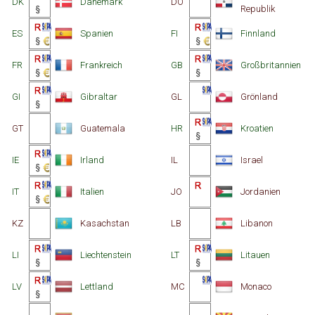
DK
Dänemark
DO
Republik
ES
Spanien
FI
Finnland
FR
Frankreich
GB
Großbritannien
GI
Gibraltar
GL
Grönland
GT
Guatemala
HR
Kroatien
IE
Irland
IL
Israel
IT
Italien
JO
Jordanien
KZ
Kasachstan
LB
Libanon
LI
Liechtenstein
LT
Litauen
LV
Lettland
MC
Monaco