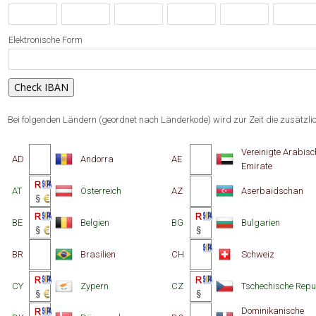
Elektronische Form
Bei folgenden Ländern (geordnet nach Länderkode) wird zur Zeit die zusätzli
Vereinigte Arabisc
AD
Andorra
AE
Emirate
AT
Österreich
AZ
Aserbaidschan
BE
Belgien
BG
Bulgarien
BR
Brasilien
CH
Schweiz
CY
Zypern
CZ
Tschechische Repu
Dominikanische