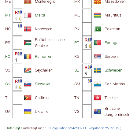
ME
Montenegro
MK
Mazedonien
MT
Malta
MU
Mauritius
NO
Norwegen
PK
Pakistan
Palästinensische
PS
PT
Portugal
Gebiete
RO
Rumänien
RS
Serbien
SC
Seychellen
SE
Schweden
SK
Slowakei
SM
San Marino
TL
Osttimor
TN
Tunesien
Britische
UA
Ukraine
VG
Jungferninseln
(
Unterliegt
/
unterliegt nicht
EU Regulation 924/2009
;
EU Regulation 260/2012
)