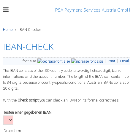
PSA Payment Services Austria GmbH
Home
IBAN Checker
IBAN-CHECK
font size
Print
Email
The IBAN consists of the ISO-country code, a two-digit check digit, bank
informations and the account number. The length of the IBAN can contain up
to 34 digits because of country-specific conditions. Austrian IBANs consist of
20 digits.
With the
Check-script
you can check an IBAN on its formal correctness.
Testen einer gegebenen IBAN.
Druckform