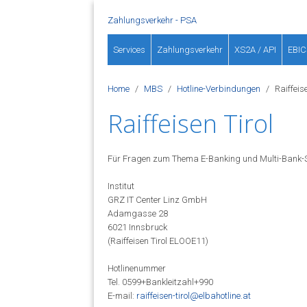
Zahlungsverkehr - PSA
Services
Zahlungsverkehr
XS2A / API
EBIC
Home
MBS
Hotline-Verbindungen
Raiffeise
Raiffeisen Tirol
Für Fragen zum Thema E-Banking und Multi-Bank-St
Institut
GRZ IT Center Linz GmbH
Adamgasse 28
6021 Innsbruck
(Raiffeisen Tirol ELOOE11)
Hotlinenummer
Tel. 0599+Bankleitzahl+990
E-mail:
raiffeisen-tirol@elbahotline.at