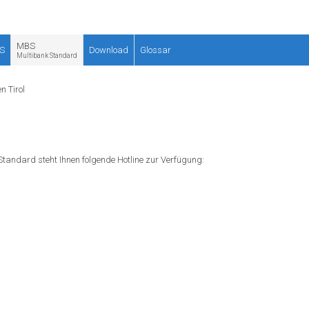
MBS
S
Download
Glossar
Multibank Standard
n Tirol
andard steht Ihnen folgende Hotline zur Verfügung: