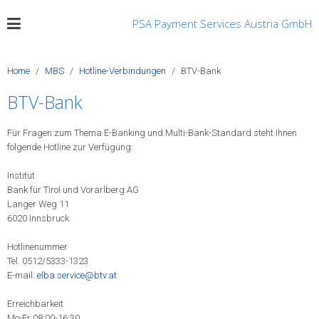
PSA Payment Services Austria GmbH
Home
MBS
Hotline-Verbindungen
BTV-Bank
BTV-Bank
Für Fragen zum Thema E-Banking und Multi-Bank-Standard steht Ihnen
folgende Hotline zur Verfügung:
Institut
Bank für Tirol und Vorarlberg AG
Langer Weg 11
6020 Innsbruck
Hotlinenummer
Tel. 0512/5333-1323
E-mail:
elba.service@btv.at
Erreichbarkeit
Mo-Fr 08:00-16:30